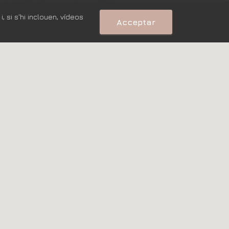
 si s'hi inclouen, vídeos
Acceptar
EQUIP AL
mocional, espiritual i sociocultural. Treballem
mat per infermeres acupuntores,
es i una instructora de ioga amb mètode
illorar la teva salut, adquirir un estil de
 i ecosostenibles, per a un benestar autèntic