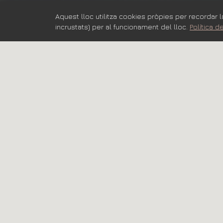
Aquest lloc utilitza cookies pròpies per recordar l
incrustats) per al funcionament del lloc.
Política d
BENESTA
A Ohana, creiem en una visió holística de la s
conjuntament per oferir-te una atenció perso
fisioterapeutes i osteòpates, nutricionista 
propi, t'acompanyem en el teu camí cap al bene
vida saludable i connectar amb el teu benest
i durador. Descobreix com podem ajudar-te a 