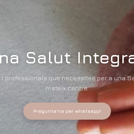
na Salut Integra
s i professionals que necessites per a una Sa
mateix centre.
Pregunta'ns per whatsapp!